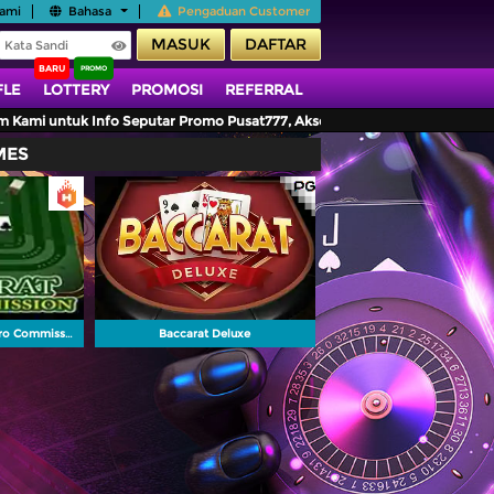
ami
Bahasa
Pengaduan Customer
DAFTAR
BARU
PROMO
FLE
LOTTERY
PROMOSI
REFERRAL
ami untuk Info Seputar Promo Pusat777, Akses Link Alternatif | https:
MES
American Baccarat Zero Commission
Baccarat Deluxe