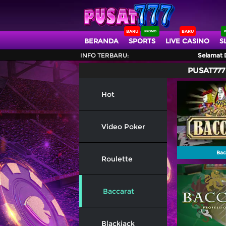
BARU
BARU
PROMO
BERANDA
SPORTS
LIVE CASINO
S
INFO TERBARU:
Selamat Data
PUSAT777
Hot
Video Poker
Bac
Roulette
Baccarat
Blackjack